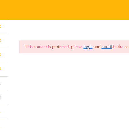
VISIT OUR MAIN WEBSITE
rt.online
ABOUT US
CONTACT US
BLOG
ALL COURSES
P
2
2
This content is protected, please
login
and
enroll
in the co
2
2
1
1