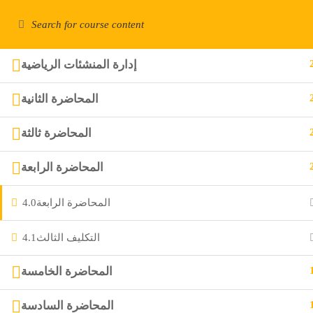
للشكاوى والإقتراحات
+966553492799
support@maalemspo
GO NOW
HOME
إدارة المنشئات الرياضية
المحاضرة الثانية
MaalemSport
المحاضرة ثالثة
المحاضرة الرابعة
4.0
المحاضرة الرابعة
4.1
التكليف الثالث
المحاضرة الخامسة
المحاضرة السادسة