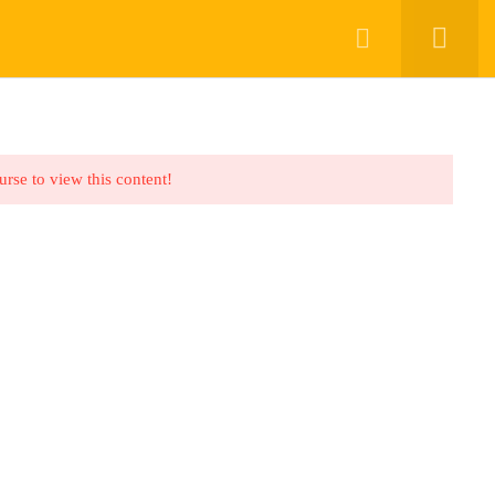
ROFILE
LOG IN
TERMS AND CONDITIONS
urse to view this content!