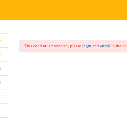
VISIT OUR MAIN WEBSITE
rt.online
ABOUT US
CONTACT US
BLOG
ALL COURSES
P
2
3
This content is protected, please
login
and
enroll
in the co
2
2
2
1