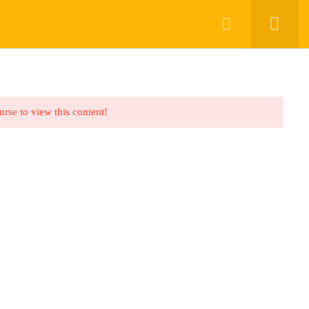
ROFILE
LOG IN
TERMS AND CONDITIONS
urse to view this content!