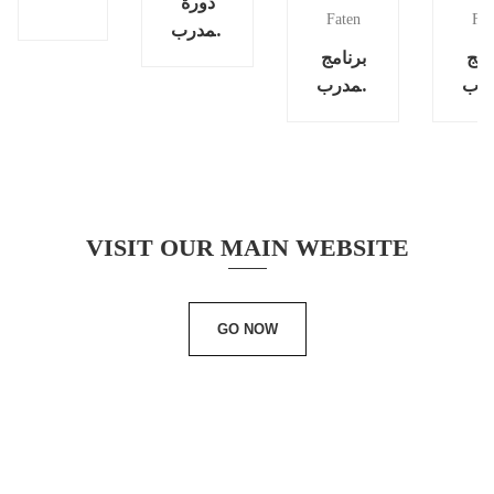
دورة
Faten
Fat
المدرب
امج
برنامج
الشخصى
درب
المدرب
2025
خصي
الشخصي
ريل
2025
July
20
VISIT OUR MAIN WEBSITE
GO NOW